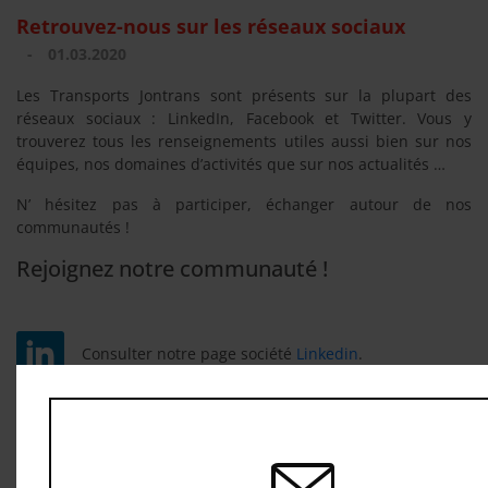
Retrouvez-nous sur les réseaux sociaux
-
01.03.2020
Les Transports Jontrans sont présents sur la plupart des
réseaux sociaux : LinkedIn, Facebook et Twitter. Vous y
trouverez tous les renseignements utiles aussi bien sur nos
équipes, nos domaines d’activités que sur nos actualités …
N’ hésitez pas à participer, échanger autour de nos
communautés !
Rejoignez notre communauté !
Consulter notre page société
Linkedin
.
Échanger sur notre page
Facebook
.
Suivre l’actualité de notre société sur le compte