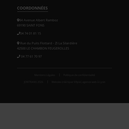
COORDONNÉES
84 Avenue Albert Ramboz
69190 SAINT FONS
04 74 01 81 15
Rue du Puits Flottard - ZI La Silardière
42500 LE CHAMBON FEUGEROLLES
04 77 61 70 97
Mentions Légales
Politique de confidentialité
JONTRANS 2026
Website créé bpar 69pixl, agence web à Lyon