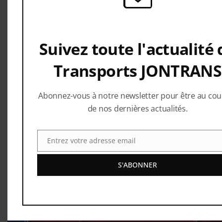
@Jontrans
Aller sur notre Instagram
@transports-jontrans
Suivez toute l'actualité 
Transports JONTRANS
Consulter nos vidéos sur le compte
Youtube
Abonnez-vous à notre newsletter pour être au cou
de nos dernières actualités.
Entrez votre adresse email
Email
S'ABONNER